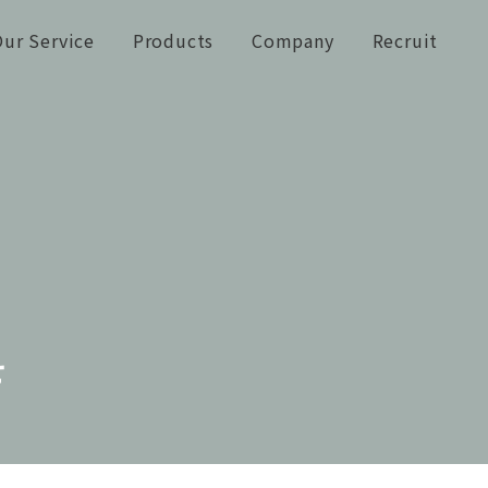
ur Service
Products
Company
Recruit
せ