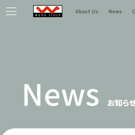
About Us
News
O
News
お知ら