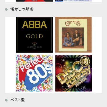
懐かしの邦楽
●
ベスト盤
●