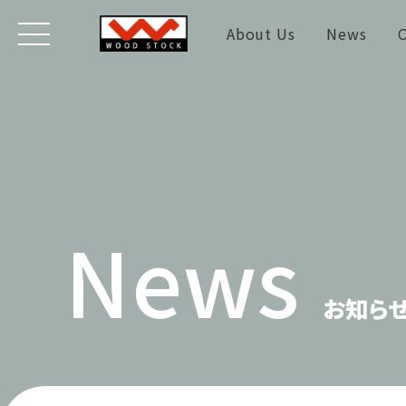
About Us
News
O
News
お知ら