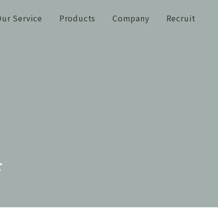
ur Service
Products
Company
Recruit
せ