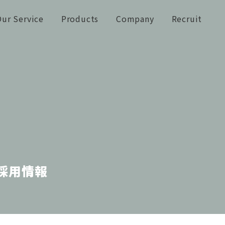
ur Service
Products
Company
Recruit
採用情報