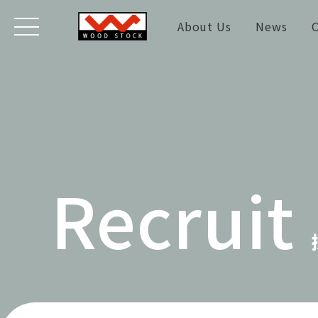
About Us
News
O
Recruit