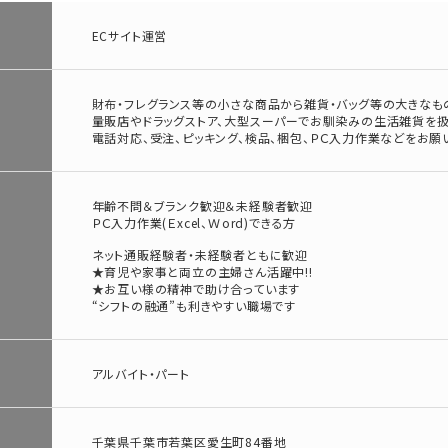
ECサイト運営
財布・フレグランス等の小さな商品から雑貨・バッグ等の大きなも
量販店やドラッグストア、大型スーパーでお馴染みの生活雑貨を
電話対応、受注、ピッキング、検品、梱包、ＰＣ入力作業などをお願
年齢不問＆ブランク歓迎＆未経験者歓迎
ＰＣ入力作業(Ｅxcel、Ｗord)できる方
ネット通販経験者・未経験者ともに歓迎
★育児や家事と両立の主婦さん活躍中!!
★お互い様の精神で助け合っています
“シフトの融通”も利きやすい職場です
アルバイト・パート
千葉県千葉市若葉区愛生町84番地