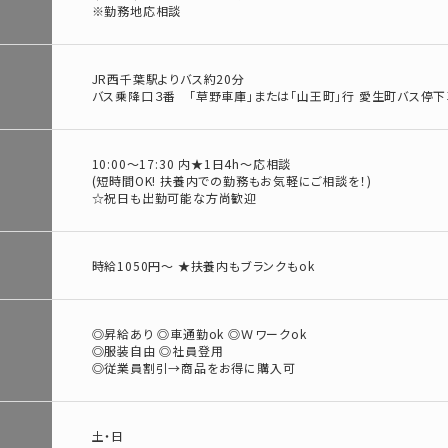
※勤務地応相談
JR西千葉駅よりバス約20分
バス乗降口３番 「草野車庫」または「山王町」行 愛生町バス停下
10:00～17:30 内★1日4h～応相談
(短時間OK! 扶養内での勤務もお気軽にご相談を！)
☆祝日も出勤可能な方尚歓迎
時給1050円～ ★扶養内もブランクもok
◎昇給あり ◎車通勤ok ◎Ｗワークok
◎服装自由 ◎社員登用
◎従業員割引→商品をお得に購入可
土・日